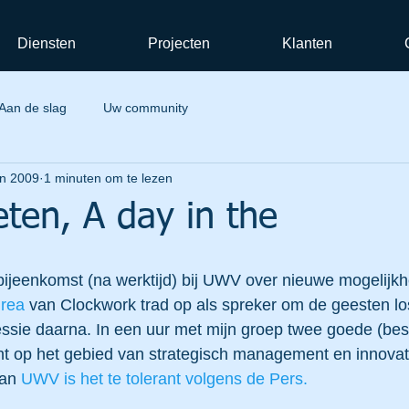
Diensten
Projecten
Klanten
Aan de slag
Uw community
un 2009
1 minuten om te lezen
eten, A day in the
rea
 van Clockwork trad op als spreker om de geesten l
ssie daarna. In een uur met mijn groep twee goede (be
t op het gebied van strategisch management en innovat
an 
UWV is het te tolerant volgens de Pers.