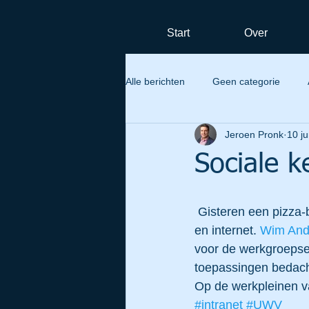
Start
Over
Alle berichten
Geen categorie
Jeroen Pronk
10 j
Sociale k
 Gisteren een pizza-bijeenkomst (na werktijd) bij UWV over nieuwe mogelijkheden intranet 
en internet. 
Wim And
voor de werkgroepse
toepassingen bedach
Op de werkpleinen v
#intranet
#UWV