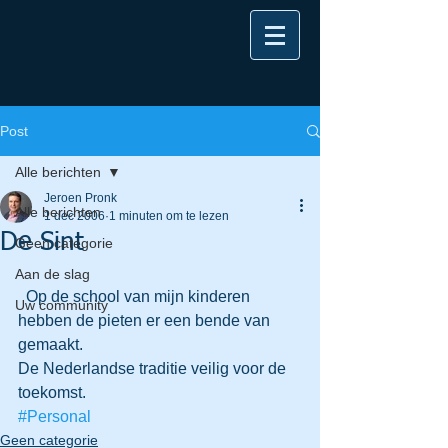
Post
Alle berichten
Jeroen Pronk
Alle berichten
1 dec 2006
1 minuten om te lezen
De Sint
Geen categorie
Aan de slag
  Op de school van mijn kinderen 
Uw community
hebben de pieten er een bende van 
gemaakt.
De Nederlandse traditie veilig voor de 
toekomst.
#Personal
Geen categorie