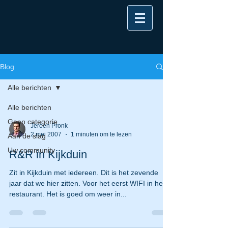
Blog
Alle berichten
Alle berichten
Geen categorie
Jeroen Pronk
2 mei 2007
1 minuten om te lezen
Aan de slag
Uw community
R&R in Kijkduin
Zit in Kijkduin met iedereen. Dit is het zevende
jaar dat we hier zitten. Voor het eerst WIFI in het
restaurant. Het is goed om weer in...