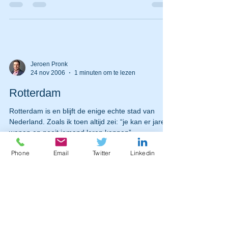
Jeroen Pronk
24 nov 2006
1 minuten om te lezen
Rotterdam
Rotterdam is en blijft de enige echte stad van
Nederland. Zoals ik toen altijd zei: “je kan er jaren
wonen en nooit iemand leren kennen”....
Phone
Email
Twitter
Linkedin
Jeroen Pronk
23 nov 2006
1 minuten om te lezen