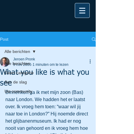
Post
Alle berichten
Jeroen Pronk
Alle berichten
9 nov 2006
1 minuten om te lezen
What you like is what you
Geen categorie
see
Aan de slag
Uw community
Binnenkort ga ik met mijn zoon (Bas) 
naar London. We hadden het er laatst 
over. Ik vroeg hem toen: “waar wil jij 
naar toe in London?” Hij noemde direct 
het glijbanenmuseum. Ik had er nog 
nooit van gehoord en ik vroeg hem hoe 