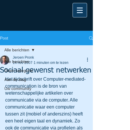
Post
Alle berichten
Jeroen Pronk
Alle berichten
14 nov 2007
1 minuten om te lezen
Sociaal gewenst netwerken
Geen categorie
Het tijdschrift over Computer-mediated-
Aan de slag
communication is de bron van 
Uw community
wetenschappelijke artikelen over 
communicatie via de computer. Alle 
communicatie waar een computer 
tussen zit (mobiel of anderszins) heeft 
een heel eigen taal en dynamiek. Zo 
ook de communicatie via profielen als 