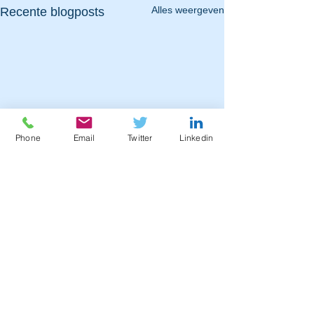
Alles weergeven
Recente blogposts
Phone
Email
Twitter
Linkedin
Het nieuwe werk
waarom zou je?
Het nieuwe werken
Opmerkingen
verzamelterm voor