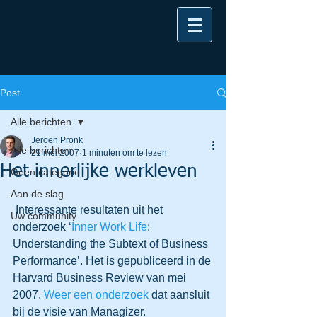
Post
Alle berichten
Jeroen Pronk
Alle berichten
21 mei 2007
1 minuten om te lezen
Het innerlijke werkleven
Geen categorie
Aan de slag
 Interessante resultaten uit het 
Uw community
onderzoek ‘
Inner Work Life
: 
Understanding the Subtext of Business 
Performance’. Het is gepubliceerd in de 
Harvard Business Review van mei 
2007. 
Weer een onderzoek
 dat aansluit 
bij de visie van Managizer.